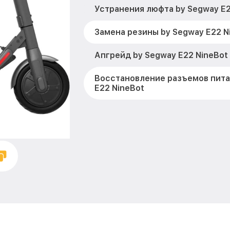
Устранения люфта by Segway E2
Замена резины by Segway E22 N
Апгрейд by Segway E22 NineBot
Восстановление разъемов пита
E22 NineBot
Замена аккумулятора by Segway
Замена корпуса by Segway E22 
Ремонт платы управления (вос
by Segway E22 NineBot
Гидроизоляция by Segway E22 N
Замена подсветки by Segway E2