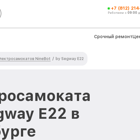
+7 (812) 21
Работаем с
09:00
Срочный ремонт
Це
лектросамокатов NineBot
/
by Segway E22
росамоката
gway E22 в
урге