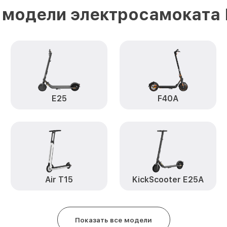
Восстановление после попадан
 модели электросамоката 
Segway E22 NineBot
Замена элемента освещения by
NineBot
E25
F40A
Air T15
KickScooter E25A
Показать все модели