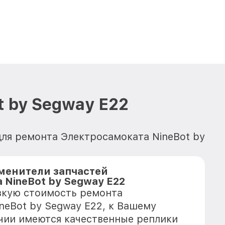
 by Segway E22
для ремонта Электросамоката NineBot by
менители запчастей
 NineBot by Segway E22
зкую стоимость ремонта
neBot by Segway E22, к Вашему
ичии имеются качественные реплики