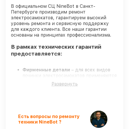
В официальном СЦ NineBot в Санкт-
Петербурге производим ремонт
электросамокатов, гарантируем высокий
уровень ремонта и сервисную поддержку
для каждого клиента. Все наши гарантии
основаны на принципах профессионализма.
В рамках технических гарантий
предоставляется:
Фирменные детали
– для всех видов
починки электросамокатов применяются
только оригинальные запчасти.
Развернуть
Сертифицированные инженеры
–
мастера проходят строгий отбор и
регулярное обучение.
Выполнение работ вовремя
– все
работы выполняются в оговоренные
сроки.
Есть вопросы по ремонту
Сервис с гарантией
– починка
техники NineBot ?
проводится с соблюдением гарантийных