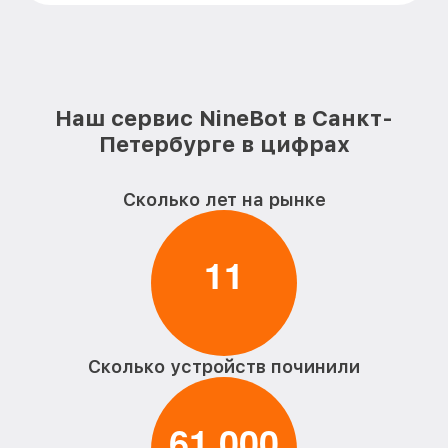
Замена корпуса электросамоката
от 900₽
NineBot
Ремонт платы управления
(восстановление) электросамоката
от 2500₽
NineBot
Наш сервис NineBot в Санкт-
Гидроизоляция электросамоката
от 1100₽
Петербурге в цифрах
NineBot
Замена подсветки электросамоката
от 400₽
Сколько лет на рынке
NineBot
Восстановление после попадания влаги
от 1700₽
электросамоката NineBot
1
1
Замена элемента освещения
от 400₽
электросамоката NineBot
Сколько устройств починили
6
1
0
0
0
,