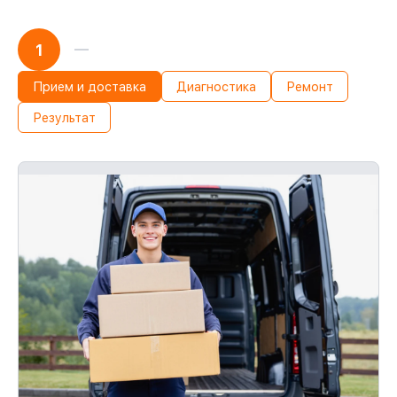
Мы обеспечиваем качество
обслуживания и целостность техники.
1
При поломке по нашей ответственности,
возмещаем убытки.
Обслуживание устройств с гарантией до
Прием и доставка
Диагностика
Ремонт
36 месяцев
Результат
С документами о гарантии, мы
обслужим устройство повторно без
оплаты и без задержек.