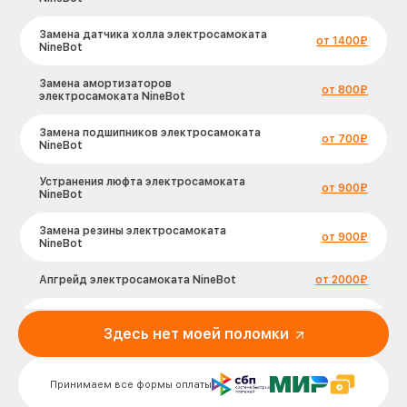
Замена датчика холла электросамоката
от 1400₽
NineBot
Замена амортизаторов
от 800₽
электросамоката NineBot
Замена подшипников электросамоката
от 700₽
NineBot
Устранения люфта электросамоката
от 900₽
NineBot
Замена резины электросамоката
от 900₽
NineBot
Апгрейд электросамоката NineBot
от 2000₽
Восстановление разъемов питания
от 400₽
электросамоката NineBot
Здесь нет моей поломки
Замена аккумулятора электросамоката
от 500₽
NineBot
Принимаем все формы оплаты