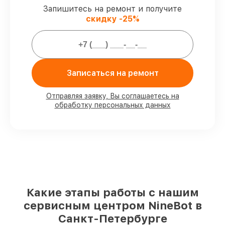
обязательств.
Запишитесь на ремонт и получите
скидку -25%
Гарантии на починку
электросамокатов:
Записаться на ремонт
80%
работ выполняем при клиенте
90%
комплектующих готовы к
установке, остальные доступны в
Отправляя заявку, Вы соглашаетесь на
обработку персональных данных
кратчайшие сроки
Оригинальные комплектующие и
проверенные реплики
– под разные
запросы
85%
обслуживаний занимают не более
пары часов, сразу после приёма
За что мы несем ответственность:
Какие этапы работы с нашим
сервисным центром NineBot в
Сохранность техники под нашей
Санкт-Петербурге
гарантией